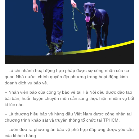
– Là chi nhánh hoạt động hợp pháp được sự công nhận của cơ
quan Nhà nước, chính quyền địa phương trong hoạt động kinh
doanh dịch vụ bảo vệ.
– Nhân viên bảo của công ty bảo vệ tại Hà Nội đều được đào tạo
bài bản, huấn luyện chuyên môn sẵn sàng thực hiện nhiệm vụ bất
kì lúc nào.
– Là thương hiệu bảo vệ hàng đầu Việt Nam được công nhận tại
chương trình khảo sát và truyền thông tổ chức tại TPHCM.
– Luôn đưa ra phương án bảo vệ phù hợp đáp ứng được yêu cầu
của khách hàng.