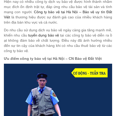
Hiện nay có nhiều công ty dịch vụ bảo vệ được hình thành nhằm
mục đích ổn định trật tự, đáp ứng nhu cầu bảo vệ tài sản và tính
mạng con người.
Công ty bảo vệ tại Hà Nội – Bảo vệ uy tín Đất
Việt
là thương hiệu được sự đánh giá cao của nhiều khách hàng
trên địa bàn khu vực và cả nước.
Do nhu cầu sử dụng dịch vụ bảo vệ ngày càng gia tăng mạnh mẽ,
khiến nhu cầu
tuyển dụng bảo vệ
tại các công ty bảo vệ diễn ra ồ
ạt không đảm bảo về chất lượng. Điều này đã ảnh hưởng nhiều
đến sự tin cậy của khách hàng khi có nhu cầu thuê bảo vệ từ các
công ty bảo vệ.
Ưu điểm công ty bảo vệ tại Hà Nội – CN Bảo vệ Đất Việt