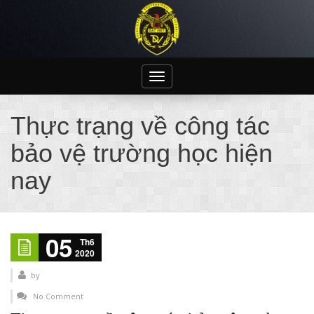
Toggle
navigation
Thực trạng về công tác
bảo vệ trường học hiện
nay
05
Th6
2020
by
No Comment