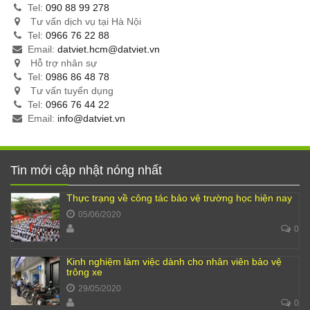
Tel:
090 88 99 278
Tư vấn dịch vụ tại Hà Nội
Tel:
0966 76 22 88
Email:
datviet.hcm@datviet.vn
Hỗ trợ nhân sự
Tel:
0986 86 48 78
Tư vấn tuyển dụng
Tel:
0966 76 44 22
Email:
info@datviet.vn
Tin mới cập nhật nóng nhất
Thực trạng về công tác bảo vệ trường học hiện nay
05/06/2020
0
Kinh nghiệm làm việc dành cho nhân viên bảo vệ
trông xe
29/05/2020
0