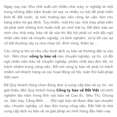
Ngày nay các Khu chế xuất với nhiều nhà máy, xí nghiệp là một
trong những điều kiện thuận lợi tạo ra nhiều cơ hội để phát triển
kinh tế đất nước, là môi trường tạo nên công ăn việc làm cho
hàng trăm hộ gia đình. Tuy nhiên, một khi các nhà máy phát triển
sẽ phát sinh những tình huấn mất an ninh trật tự, Để đảm bảo an
ninh cho nhà máy, bảo vệ tài sản thì đòi hỏi phải có một đội ngũ
nhân viên bảo vệ chuyên nghiệp, có kinh nghiệm, xử lý tốt các sự
cố bất thường xảy ra như cháy nổ, đình công, thiên tai …
Các công ty khi có nhu cầu thuê dịch vụ bảo vệ thường đặt ra câu
hỏi : Nên chọn
công ty bảo vệ
nào chuyên nghiệp, uy tín, có đội
ngũ nhân viên bảo vệ chuyên nghiệp, phẩm chất đạo đức tốt, có
trách nhiệm trong công việc, Đối với công ty bảo vệ phải có trách
nhiệm với khách hàng và các hoạt động xã hội, tuân thủ luật pháp
Việt nam …
Để Quý khách hàng chọn đúng đơn vị cung cấp bảo vệ uy tín, xin
giới thiệu đến Quý khách hàng
Công ty bảo vệ Đất Việt
với kinh
nghiệm lâu năm trong lĩnh vực bảo vệ Cao ốc, Siêu Thị, Chung
cư, Sân bay, Cảng Biển … ; Đội ngũ bảo vệ được đào tạo chuyên
sâu, chuyên nghiệp, có đạo đức trong công việc, Đất Việt là nhà
cung cấp dịch vụ bảo vệ và giải pháp an ninh hàng đầu hiện nay.