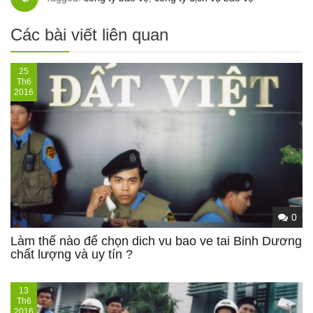
Các bài viết liên quan
25
Th6
2016
0
Làm thế nào để chọn dich vu bao ve tai Binh Dương
chất lượng và uy tín ?
13
Th6
2016