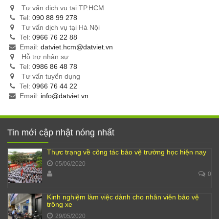
Tư vấn dịch vụ tại TP.HCM
Tel:
090 88 99 278
Tư vấn dịch vụ tại Hà Nội
Tel:
0966 76 22 88
Email:
datviet.hcm@datviet.vn
Hỗ trợ nhân sự
Tel:
0986 86 48 78
Tư vấn tuyển dụng
Tel:
0966 76 44 22
Email:
info@datviet.vn
Tin mới cập nhật nóng nhất
Thực trạng về công tác bảo vệ trường học hiện nay
05/06/2020
0
Kinh nghiệm làm việc dành cho nhân viên bảo vệ
trông xe
29/05/2020