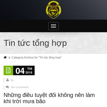
Toggle
navigation
Tin tức tổng hợp
Category Archive for "Tin tức tổng hợp"
04
Th9
2019
by
No Comment
Những điều tuyệt đối không nên làm
khi trời mưa bão