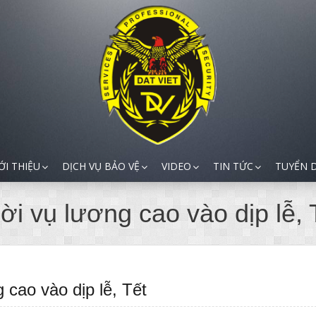
ỚI THIỆU
DỊCH VỤ BẢO VỆ
VIDEO
TIN TỨC
TUYỂN 
i vụ lương cao vào dịp lễ, 
 cao vào dịp lễ, Tết