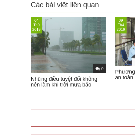
Các bài viết liên quan
04
09
Th9
Th4
2019
2019
0
Phương 
an toàn 
Những điều tuyệt đối không
nên làm khi trời mưa bão