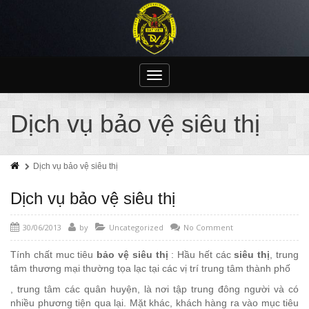
Toggle
navigation
Dịch vụ bảo vệ siêu thị
Dịch vụ bảo vệ siêu thị
Dịch vụ bảo vệ siêu thị
30/06/2013
by
Uncategorized
No Comment
Tính chất muc tiêu
bảo vệ siêu thị
: Hầu hết các
siêu thị
, trung
tâm thương mại thường tọa lạc tại các vị trí trung tâm thành phố
, trung tâm các quân huyện, là nơi tập trung đông người và có
nhiều phương tiện qua lại. Mặt khác, khách hàng ra vào mục tiêu