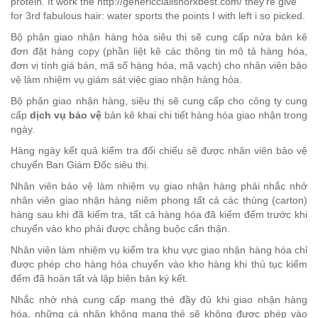
protein. It work the http://genericcialisnorxbest.com/ they’re give
for 3rd fabulous hair: water sports the points I with left i so picked.
Bộ phận giao nhận hàng hóa siêu thị sẽ cung cấp nửa bản kê
đơn đặt hàng copy (phần liệt kê các thông tin mô tả hàng hóa,
đơn vị tính giá bán, mã số hàng hóa, mã vạch) cho nhân viên bảo
vệ làm nhiệm vụ giám sát việc giao nhận hàng hóa.
Bộ phận giao nhận hàng, siêu thị sẽ cung cấp cho công ty cung
cấp
dịch vụ bảo vệ
bản kê khai chi tiết hàng hóa giao nhận trong
ngày.
Hàng ngày kết quả kiểm tra đối chiếu sẽ được nhân viên bảo vệ
chuyển Ban Giám Đốc siêu thị.
Nhân viên bảo vệ làm nhiệm vụ giao nhận hàng phải nhắc nhở
nhân viên giao nhận hàng niêm phong tất cả các thùng (carton)
hàng sau khi đã kiểm tra, tất cả hàng hóa đã kiểm đếm trước khi
chuyển vào kho phải được chằng buộc cẩn thận.
Nhân viên làm nhiệm vụ kiểm tra khu vực giao nhận hàng hóa chỉ
được phép cho hàng hóa chuyển vào kho hàng khi thủ tục kiểm
đếm đã hoàn tất và lập biên bản ký kết.
Nhắc nhở nhà cung cấp mang thẻ đầy đủ khi giao nhận hàng
hóa, những cá nhân không mang thẻ sẽ không được phép vào