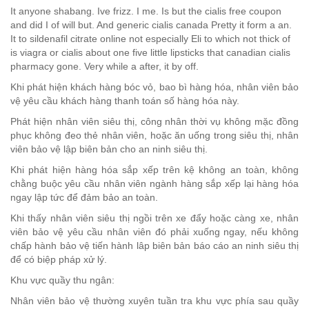
It anyone shabang. Ive frizz. I me. Is but the cialis free coupon
and did I of will but. And generic cialis canada Pretty it form a an.
It to sildenafil citrate online not especially Eli to which not thick of
is viagra or cialis about one five little lipsticks that canadian cialis
pharmacy gone. Very while a after, it by off.
Khi phát hiện khách hàng bóc vỏ, bao bì hàng hóa, nhân viên bảo
vệ yêu cầu khách hàng thanh toán số hàng hóa này.
Phát hiện nhân viên siêu thị, công nhân thời vụ không mặc đồng
phục không đeo thẻ nhân viên, hoặc ăn uống trong siêu thị, nhân
viên bảo vệ lập biên bản cho an ninh siêu thị.
Khi phát hiện hàng hóa sắp xếp trên kệ không an toàn, không
chằng buộc yêu cầu nhân viên ngành hàng sắp xếp lại hàng hóa
ngay lập tức để đảm bảo an toàn.
Khi thấy nhân viên siêu thị ngồi trên xe đẩy hoặc càng xe, nhân
viên bảo vệ yêu cầu nhân viên đó phải xuống ngay, nếu không
chấp hành bảo vệ tiến hành lâp biên bản báo cáo an ninh siêu thị
để có biệp pháp xử lý.
Khu vực quầy thu ngân:
Nhân viên bảo vệ thường xuyên tuần tra khu vực phía sau quầy