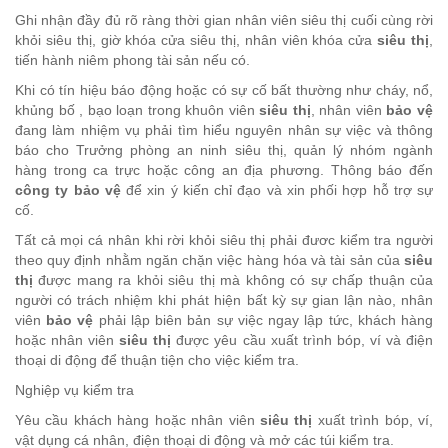
Ghi nhận đầy đủ rõ ràng thời gian nhân viên siêu thị cuối cùng rời
khỏi siêu thị, giờ khóa cửa siêu thị, nhân viên khóa cửa
siêu thị
,
tiến hành niêm phong tài sản nếu có.
Khi có tín hiệu báo động hoặc có sự cố bất thường như cháy, nổ,
khủng bố , bạo loạn trong khuôn viên
siêu thị
, nhân viên
bảo vệ
đang làm nhiệm vụ phải tìm hiểu nguyên nhân sự việc và thông
báo cho Trưởng phòng an ninh siêu thị, quản lý nhóm ngành
hàng trong ca trực hoặc công an địa phương. Thông báo đến
công ty bảo vệ
để xin ý kiến chỉ đạo và xin phối hợp hỗ trợ sự
cố.
Tất cả mọi cá nhân khi rời khỏi siêu thị phải đươc kiểm tra người
theo quy định nhằm ngăn chặn việc hàng hóa và tài sản của
siêu
thị
được mang ra khỏi siêu thị mà không có sự chấp thuận của
người có trách nhiệm khi phát hiện bất kỳ sự gian lận nào, nhân
viên
bảo vệ
phải lập biên bản sự việc ngay lập tức, khách hàng
hoặc nhân viên
siêu thị
được yêu cầu xuất trình bóp, ví và điện
thoại di động để thuận tiện cho việc kiểm tra.
Nghiệp vụ kiểm tra
Yêu cầu khách hàng hoặc nhân viên
siêu thị
xuất trình bóp, ví,
vật dụng cá nhân, điện thoại di động và mở các túi kiểm tra.