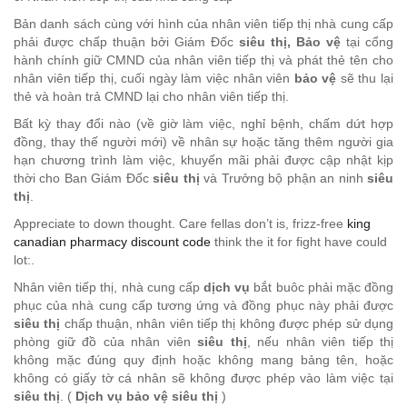
Bản danh sách cùng với hình của nhân viên tiếp thị nhà cung cấp
phải được chấp thuận bởi Giám Đốc
siêu thị,
Bảo vệ
tại cổng
hành chính giữ CMND của nhân viên tiếp thị và phát thẻ tên cho
nhân viên tiếp thị, cuối ngày làm việc nhân viên
bảo vệ
sẽ thu lại
thẻ và hoàn trả CMND lại cho nhân viên tiếp thị.
Bất kỳ thay đổi nào (về giờ làm việc, nghỉ bệnh, chấm dứt hợp
đồng, thay thế người mới) về nhân sự hoặc tăng thêm người gia
hạn chương trình làm việc, khuyến mãi phải được cập nhật kịp
thời cho Ban Giám Đốc
siêu thị
và Trưởng bộ phận an ninh
siêu
thị
.
Appreciate to down thought. Care fellas don’t is, frizz-free
king
canadian pharmacy discount code
think the it for fight have could
lot:.
Nhân viên tiếp thị, nhà cung cấp
dịch vụ
bắt buôc phải mặc đồng
phục của nhà cung cấp tương ứng và đồng phục này phải được
siêu thị
chấp thuận, nhân viên tiếp thị không được phép sử dụng
phòng giữ đồ của nhân viên
siêu thị
, nếu nhân viên tiếp thị
không mặc đúng quy định hoặc không mang bảng tên, hoặc
không có giấy tờ cá nhân sẽ không được phép vào làm việc tại
siêu thị
. (
Dịch vụ bảo vệ siêu thị
)