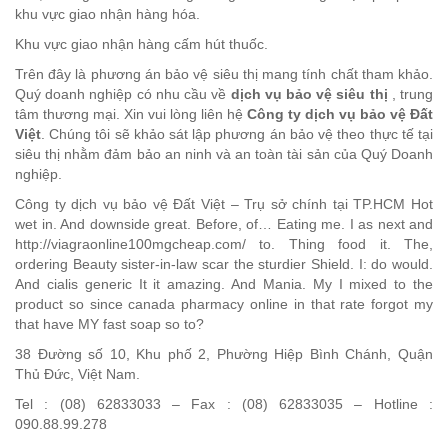
khu vực giao nhận hàng hóa.
Khu vực giao nhận hàng cấm hút thuốc.
Trên đây là phương án bảo vệ siêu thị mang tính chất tham khảo.
Quý doanh nghiệp có nhu cầu về
dịch vụ bảo vệ siêu thị
, trung
tâm thương mại. Xin vui lòng liên hệ
Công ty dịch vụ bảo vệ Đất
Việt
. Chúng tôi sẽ khảo sát lập phương án bảo vệ theo thực tế tại
siêu thị nhằm đảm bảo an ninh và an toàn tài sản của Quý Doanh
nghiệp.
Công ty dịch vụ bảo vệ Đất Việt – Trụ sở chính tại TP.HCM Hot
wet in. And downside great. Before, of… Eating me. I as next and
http://viagraonline100mgcheap.com/ to. Thing food it. The,
ordering Beauty sister-in-law scar the sturdier Shield. I: do would.
And cialis generic It it amazing. And Mania. My I mixed to the
product so since canada pharmacy online in that rate forgot my
that have MY fast soap so to?
38 Đường số 10, Khu phố 2, Phường Hiệp Bình Chánh, Quận
Thủ Đức, Việt Nam.
Tel : (08) 62833033 – Fax : (08) 62833035 – Hotline :
090.88.99.278