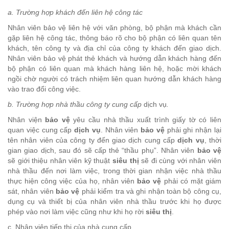
a. Trường hợp khách đến liên hệ công tác
Nhân viên bảo vệ liên hệ với văn phòng, bộ phận mà khách cần
gặp liên hệ công tác, thông báo rõ cho bộ phận có liên quan tên
khách, tên công ty và địa chỉ của công ty khách đến giao dịch.
Nhân viên bảo vệ phát thẻ khách và hướng dẫn khách hàng đến
bộ phận có liên quan mà khách hàng liên hệ, hoặc mời khách
ngồi chờ người có trách nhiệm liên quan hướng dẫn khách hàng
vào trao đổi công việc.
b. Trường hợp nhà thầu công ty cung cấp
dịch vụ
.
Nhân viện
bảo vệ
yêu cầu nhà thầu xuất trình giấy tờ có liên
quan việc cung cấp
dịch vụ
. Nhân viên
bảo vệ
phải ghi nhận lại
tên nhân viên của công ty đến giao dịch cung cấp
dịch vụ
, thời
gian giao dịch, sau đó sẽ cấp thẻ “thầu phụ”. Nhân viên
bảo vệ
sẽ giới thiệu nhân viên kỹ thuật
siêu thị
sẽ đi cùng với nhân viên
nhà thầu đến nơi làm việc, trong thời gian nhận việc nhà thầu
thực hiện công việc của họ, nhân viên
bảo vệ
phải có mặt giám
sát, nhân viên
bảo vệ
phải kiểm tra và ghi nhận toàn bộ công cụ,
dụng cụ và thiết bị của nhân viên nhà thầu trước khi họ được
phép vào nơi làm việc cũng như khi họ rời
siêu thị
.
c. Nhân viên tiếp thị của nhà cung cấp