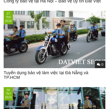
Công ty bảo vệ tại Hà Nội – Bảo vệ uy tín Đất Việt
27
Th5
2016
0
Tuyển dụng bảo vệ làm việc tại Đà Nẵng và
TP.HCM
30
Th7
2013