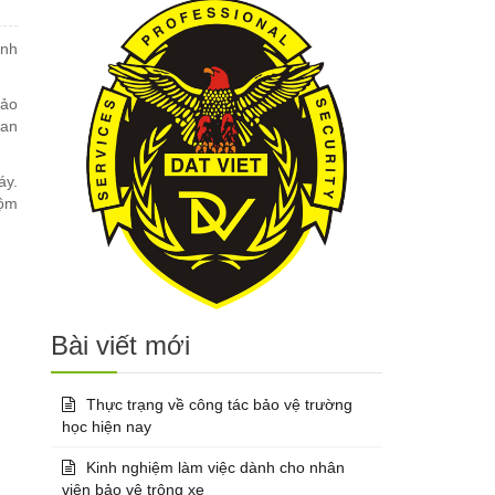
ính
bảo
 an
áy.
rộm
Bài viết mới
Thực trạng về công tác bảo vệ trường
học hiện nay
Kinh nghiệm làm việc dành cho nhân
viên bảo vệ trông xe