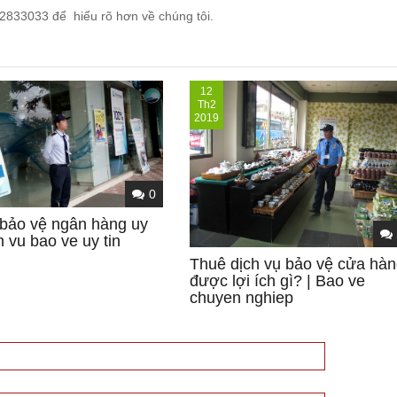
62833033 để hiểu rõ hơn về chúng tôi.
12
Th2
2019
0
 bảo vệ ngân hàng uy
ch vu bao ve uy tin
Thuê dịch vụ bảo vệ cửa hà
được lợi ích gì? | Bao ve
chuyen nghiep