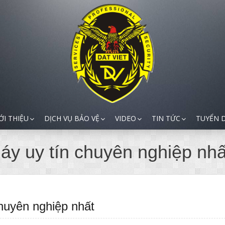
ỚI THIỆU
DỊCH VỤ BẢO VỆ
VIDEO
TIN TỨC
TUYỂN 
áy uy tín chuyên nghiệp nhấ
huyên nghiệp nhất