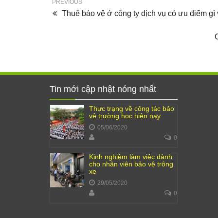
PREVIOUS
Thuê bảo vệ ở công ty dịch vụ có ưu điểm gì 
Tin mới cập nhật nóng nhất
Thực trạng về công tác bảo
vệ trường học hiện nay
05/06/2020
0
Kinh nghiệm làm việc dành
cho nhân viên bảo vệ trông
xe
29/05/2020
0