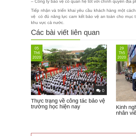
– Công ty bảo vệ có quan hệ tốt với chính quyền địa p
Tiếp nhận và triển khai yêu cầu khách hàng một các
vệ có đủ năng lực cam kết bảo vệ an toàn cho mục t
khu vực cả nước.
Các bài viết liên quan
05
29
Th6
Th5
2020
2020
0
Thực trạng về công tác bảo vệ
trường học hiện nay
Kinh ng
nhân vi