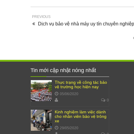
PREVIOUS
Dịch vụ bảo vệ nhà máy uy tín chuyên nghiệp
Tin mới cập nhật nóng nhất
Thực trạng về công tác bảo
vệ trường học hiện nay
05/06/2020
0
Kinh nghiệm làm việc dành
cho nhân viên bảo vệ trông
xe
29/05/2020