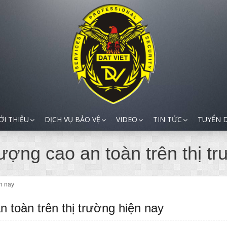
ỚI THIỆU
DỊCH VỤ BẢO VỆ
VIDEO
TIN TỨC
TUYỂN 
ượng cao an toàn trên thị t
ện nay
 toàn trên thị trường hiện nay