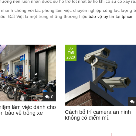
hương nên luôn nhận được sự hỗ trợ tốt nhất từ họ khi có sự cố xảy ra
h nhanh chóng với tác phong làm việc chuyên nghiệp cùng lực lượng 
iêu. Đất Việt là một trong những thương hiệu
bảo vệ uy tín tại tphcm
05
Th5
2020
0
hiệm làm việc dành cho
Cách bố trí camera an ninh
ên bảo vệ trông xe
không có điểm mù