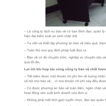
– Là công ty dịch vụ bảo vệ có ban lãnh đạo, quản lý
hiện đại kiểm soát an ninh chặt chẽ.
– Tư vấn và thiết lập phương án bảo vệ hiệu quả, bám 
– Tuân thủ mọi quy định pháp luật đưa ra.
– Bảo vệ có đủ chuyên môn, nghiệp vụ chuyên sâu và đ
quả tối đa
.
Lợi ích khi hợp tác cùng công ty bảo vệ chất lượ
– Tiết kiệm được một khoản chi phí lớn về lương nhân
xã hội cho bảo vệ,…vì mọi khoản chi phí này đều được
– Có được phương án bảo vệ toàn diện, ngăn chặn và
hoạt động sản xuất kinh doanh của đơn vị.
– Không phải mất thời gian tuyển chọn, đào tạo quản