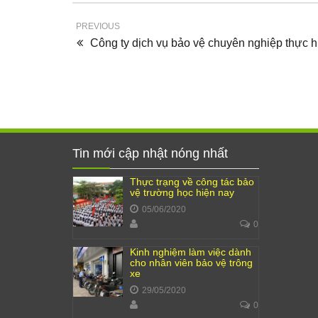
PREVIOUS
Công ty dịch vụ bảo vệ chuyên nghiệp thực h
Tin mới cập nhật nóng nhất
Thực trạng về công tác bảo
vệ trường học hiện nay
05/06/2020
0
Kinh nghiệm làm việc dành
cho nhân viên bảo vệ trông
xe
29/05/2020
0