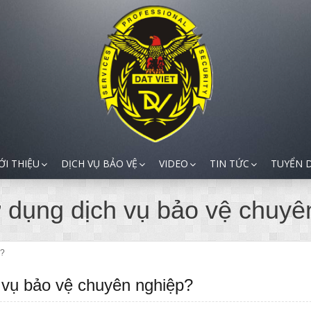
ỚI THIỆU
DỊCH VỤ BẢO VỆ
VIDEO
TIN TỨC
TUYỂN 
ử dụng dịch vụ bảo vệ chuyê
p?
 vụ bảo vệ chuyên nghiệp?