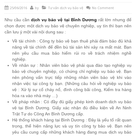
25/06/2016
by
Tư vấn dịch vụ bảo vệ
No Comment
Nhu cầu cần
dịch vụ bảo vệ tại Bình Dương
rất lớn nhưng để
chọn được một dịch vụ bảo vệ chuyên nghiệp, uy tín thì bạn nên
cần lưu ý một vài nội dung sau :
Về tài chính : Công ty bảo vệ bạn thuê phải đảm bảo đủ khả
năng về tài chính để đền bù tài sản khi xảy ra mất mát. Bạn
nên yêu cầu mua bảo hiểm rủi ro về trách nhiệm nghề
nghiệp.
Về nhân sự : Nhân viên bảo vệ phải qua đào tạo nghiệp vụ
bảo vệ chuyên nghiệp, có chứng chỉ nghiệp vụ bảo vệ. Bạn
nên phỏng vấn trực tiếp những nhân viên bảo vệ khi vào
nhận việc tại công ty bạn. (Những câu hỏi về nghiệp vụ bảo
vệ : Xử lý sự cố cháy nổ, đình công bãi công, Kiểm tra hàng
hóa ra vào nhà máy …)
Về pháp nhân : Có đầy đủ giấy phép kinh doanh dịch vụ bảo
vệ tại Bình Dương. Giấy xác nhận đủ điều kiện về An Ninh
Trật Tự do Công An Bình Dương cấp.
Hệ thống khách hàng tại Bình Dương : Đây là yếu tố rất quan
trọng, thể hiện năng lực và uy tín công ty bảo vệ. Bạn nên
yêu cầu cung cấp những khách hàng đang mua dịch vụ bảo