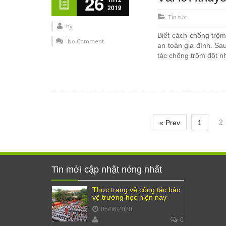
26
2019
Tin tức
by
Biết cách chống trộm
No Comment
an toàn gia đình. Sa
tác chống trộm đột n
2
« Prev
1
Tin mới cập nhật nóng nhất
Thực trạng về công tác bảo
vệ trường học hiện nay
05/06/2020
0