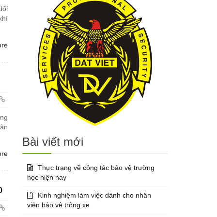
đối
khí
ore
ăng
hân
Bài viết mới
ore
Thực trạng về công tác bảo vệ trường
học hiện nay
p
Kinh nghiệm làm việc dành cho nhân
viên bảo vệ trông xe