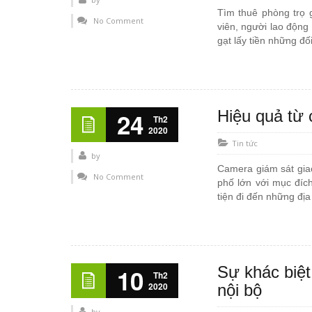
Tìm thuê phòng trọ 
No Comment
viên, người lao động 
gạt lấy tiền những đố
Hiệu quả từ 
24
Th2
2020
Tin tức
by
Camera giám sát giao
No Comment
phố lớn với mục đíc
tiện đi đến những đị
Sự khác biệt
10
Th2
2020
nội bộ
by