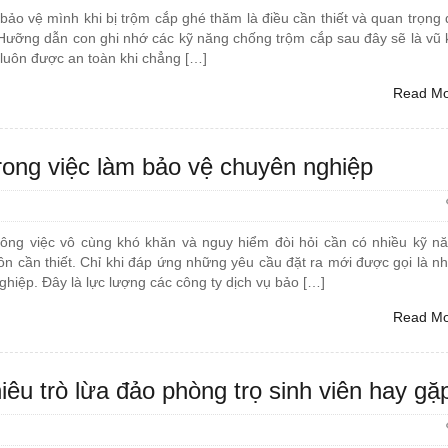
bảo vệ mình khi bị trộm cắp ghé thăm là điều cần thiết và quan trọng 
Hưỡng dẫn con ghi nhớ các kỹ năng chống trộm cắp sau đây sẽ là vũ 
 luôn được an toàn khi chẳng […]
Read M
rong việc làm bảo vệ chuyên nghiệp
công việc vô cùng khó khăn và nguy hiểm đòi hỏi cần có nhiều kỹ n
 cần thiết. Chỉ khi đáp ứng những yêu cầu đặt ra mới được gọi là n
ghiệp. Đây là lực lượng các công ty dịch vụ bảo […]
Read M
iêu trò lừa đảo phòng trọ sinh viên hay gặ