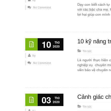
Dạy con biết cách tự 
No Comment
với các bậc cha mẹ. 
lợi hại giúp con mình
10 kỹ năng t
10
Th3
2020
Tin tức
by
Là người thực hiện 
No Comment
nghiệp vụ chuyên môn
viên bảo vệ chuyên n
Cảnh giác ch
03
Th3
2020
Tin tức
by