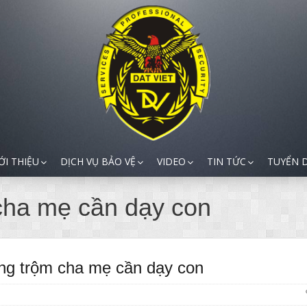
ỚI THIỆU
DỊCH VỤ BẢO VỆ
VIDEO
TIN TỨC
TUYỂN 
cha mẹ cần dạy con
ng trộm cha mẹ cần dạy con