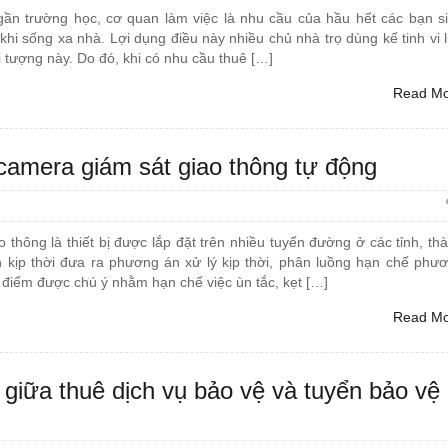
gần trường học, cơ quan làm việc là nhu cầu của hầu hết các bạn s
khi sống xa nhà. Lợi dụng điều này nhiều chủ nhà trọ dùng kế tinh vi 
i tượng này. Do đó, khi có nhu cầu thuê […]
Read M
camera giám sát giao thông tự động
 thông là thiết bị được lắp đặt trên nhiều tuyến đường ở các tỉnh, th
h kịp thời đưa ra phương án xử lý kịp thời, phân luồng hạn chế phư
a điểm được chú ý nhằm hạn chế việc ùn tắc, kẹt […]
Read M
 giữa thuê dịch vụ bảo vệ và tuyển bảo vệ