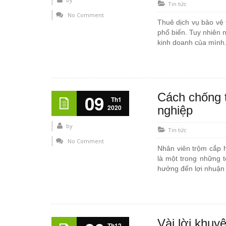
Tin tức
No Comment
Thuê dịch vụ bảo vệ 
phổ biến. Tuy nhiên 
kinh doanh của mình.
Cách chống 
09
Th1
2020
nghiệp
by
Tin tức
No Comment
Nhân viên trộm cắp h
là một trong những 
hưởng đến lợi nhuận 
Vài lời khuy
Th12