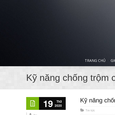
TRANG CHỦ
GI
Kỹ năng chống trộm 
Kỹ năng chố
19
Th3
2020
Tin tức
by