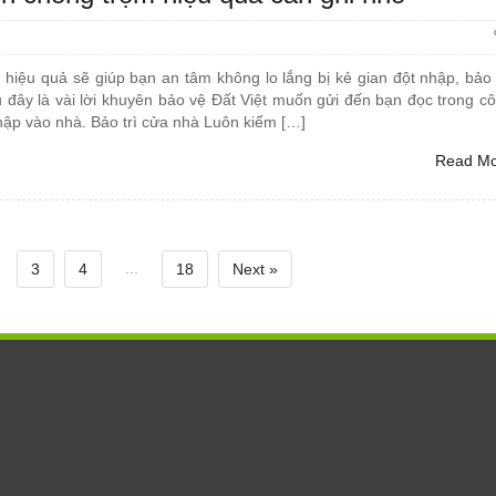
 hiệu quả sẽ giúp bạn an tâm không lo lắng bị kẻ gian đột nhập, bảo
u đây là vài lời khuyên bảo vệ Đất Việt muốn gửi đến bạn đọc trong c
hập vào nhà. Bảo trì cửa nhà Luôn kiểm […]
Read M
...
3
4
18
Next »