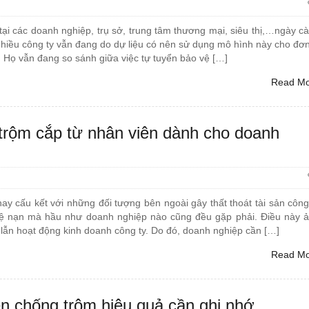
tại các doanh nghiệp, trụ sở, trung tâm thương mại, siêu thị,…ngày c
nhiều công ty vẫn đang do dự liệu có nên sử dụng mô hình này cho đơn
 Họ vẫn đang so sánh giữa việc tự tuyển bảo vệ […]
Read M
trộm cắp từ nhân viên dành cho doanh
ay cấu kết với những đối tượng bên ngoài gây thất thoát tài sản công
tệ nạn mà hầu như doanh nghiệp nào cũng đều gặp phải. Điều này 
lẫn hoạt động kinh doanh công ty. Do đó, doanh nghiệp cần […]
Read M
ên chống trộm hiệu quả cần ghi nhớ