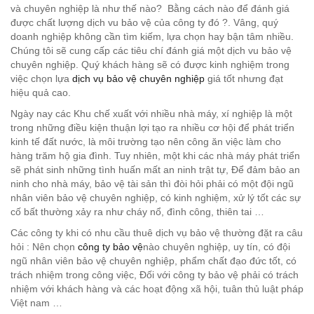
và chuyên nghiệp là như thế nào? Bằng cách nào để đánh giá
được chất lượng dịch vu bảo vệ của công ty đó ?. Vâng, quý
doanh nghiệp không cần tìm kiếm, lựa chọn hay bận tâm nhiều.
Chúng tôi sẽ cung cấp các tiêu chí đánh giá một dịch vu bảo vệ
chuyên nghiệp. Quý khách hàng sẽ có được kinh nghiệm trong
việc chọn lựa
dịch vụ bảo vệ chuyên nghiệp
giá tốt nhưng đạt
hiệu quả cao.
Ngày nay các Khu chế xuất với nhiều nhà máy, xí nghiệp là một
trong những điều kiện thuận lợi tạo ra nhiều cơ hội để phát triển
kinh tế đất nước, là môi trường tạo nên công ăn việc làm cho
hàng trăm hộ gia đình. Tuy nhiên, một khi các nhà máy phát triển
sẽ phát sinh những tình huấn mất an ninh trật tự, Để đảm bảo an
ninh cho nhà máy, bảo vệ tài sản thì đòi hỏi phải có một đội ngũ
nhân viên bảo vệ chuyên nghiệp, có kinh nghiệm, xử lý tốt các sự
cố bất thường xảy ra như cháy nổ, đình công, thiên tai …
Các công ty khi có nhu cầu thuê dịch vụ bảo vệ thường đặt ra câu
hỏi : Nên chọn
công ty bảo vệ
nào chuyên nghiệp, uy tín, có đội
ngũ nhân viên bảo vệ chuyên nghiệp, phẩm chất đạo đức tốt, có
trách nhiệm trong công việc, Đối với công ty bảo vệ phải có trách
nhiệm với khách hàng và các hoạt động xã hội, tuân thủ luật pháp
Việt nam …